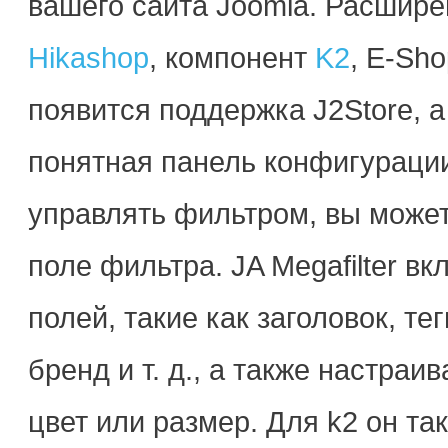
вашего сайта Joomla. Расширен
Hikashop
, компонент
K2
, E-Sh
появится поддержка J2Store, а
понятная панель конфигурации
управлять фильтром, вы може
поле фильтра. JA Megafilter в
полей, такие как заголовок, те
бренд и т. д., а также настра
цвет или размер. Для k2 он та