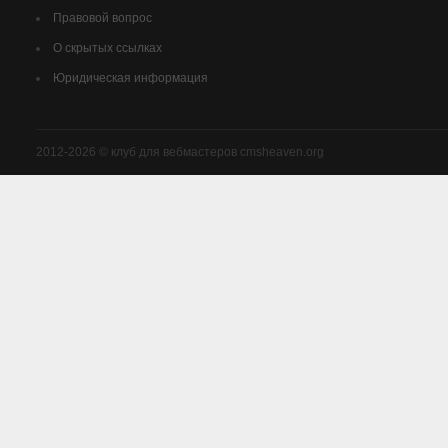
Правовой вопрос
О скрытых ссылках
Юридическая информация
2012-2026 © клуб для вебмастеров cmsheaven.org