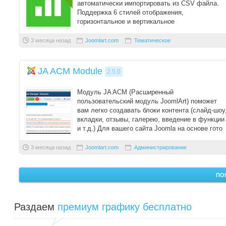
автоматически импортировать из CSV файла.
Поддержка 6 стилей отображения,
горизонтальное и вертикальное
позиционирование, адаптивная в ...
3 месяца назад
Joomlart.com
Тематическое
JA ACM Module
2.5.0
Модуль JA ACM (Расширенный
пользовательский модуль JoomlArt) поможет
вам легко создавать блоки контента (слайд-шоу
вкладки, отзывы, галерею, введение в функции
и т.д.) Для вашего сайта Joomla на основе гото
...
3 месяца назад
Joomlart.com
Администрирование
ПО
Раздаем
премиум графику бесплатно