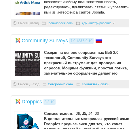
позволяет любому пользователю писать,
редактировать, публиковать статьи и управлять
ими из интерфейса сайтов Joomla.
1 месяц назад
Joomlashack.com
Администрирование
Community Surveys
7.0.18&6.0.10
Создан на основе современных Веб 2.0
технологий, Community Surveys это
прекрасный инструмент для проведения
опросов. Мощные функции, простая логика,
замечательное оформление делает его
отличным опросником для вашего с ...
1 месяц назад
Corejoomla.com
Контакты и связь
Droppics
3.3.10
Совместимость: J6, J5, J4, J3
В дополнительных материалах русский язык
Droppics предназначен для тех, кто хочет