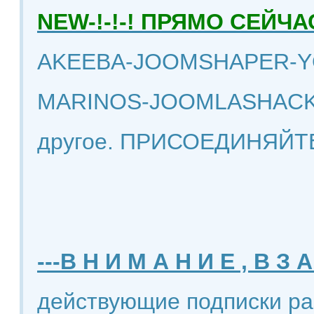
NEW-!-!-! ПРЯМО СЕЙ
AKEEBA-JOOMSHAPER-Y
MARINOS-JOOMLASHACK
другое. ПРИСОЕДИНЯЙТ
---В Н И М А Н И Е , В З А
действующие подписки ра