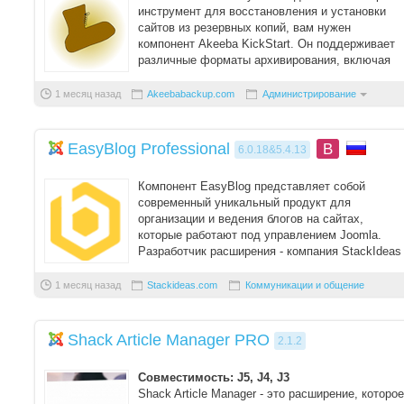
инструмент для восстановления и установки
сайтов из резервных копий, вам нужен
компонент Akeeba KickStart. Он поддерживает
различные форматы архивирования, включая
JPA, JPS и ...
1 месяц назад
Akeebabackup.com
Администрирование
EasyBlog Professional
B
6.0.18&5.4.13
Компонент EasyBlog представляет собой
современный уникальный продукт для
организации и ведения блогов на сайтах,
которые работают под управлением Joomla.
Разработчик расширения - компания StackIdeas 
позволяет в счит ...
1 месяц назад
Stackideas.com
Коммуникации и общение
Shack Article Manager PRO
2.1.2
Совместимость: J5, J4, J3
Shack Article Manager - это расширение, которое