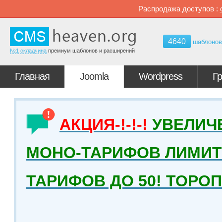
Распродажа доступов :
4640
шаблоно
№1 складчина
премиум шаблонов и расширений
Главная
Joomla
Wordpress
Г
АКЦИЯ-!-!-!
УВЕЛИЧ
МОНО-ТАРИФОВ ЛИМИТ 
ТАРИФОВ ДО 50! ТОРО