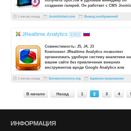
получить простой и удобный менеджер по
созданию галерей. Он работает с CMS Jooml
...
1 месяц назад
JoomUnited.com
Вывод изображений
JRealtime Analytics
3.14.1
Совместимость: J5, J4, J3
Компонент JRealtime Analytics позволяет
организовать удобную систему аналитики на
вашем сайте без привлечения внешних
инструментов вроде Google Analytics или
Яндекс.Метрика. Бл ...
1 месяц назад
Storejextensions.org
Администрирование
В начало
Назад
1
2
3
4
ИНФОРМАЦИЯ