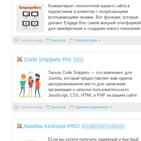
Конвертирует посетителей вашего сайта в
подписчиков и клиентов с потрясающими
всплывающими окнами. Вот функции, которые
делают Engage Box самой мощной платформой
для приобретения и создания нового поколения
для Joomla ...
1 месяц назад
tassos.gr
Комментарии
Code Snippets Pro
1.0.1
Tassos Code Snippets — это компонент для
Joomla, который предоставляет вам единое
централизованное место для написания,
организации и запуска пользовательского
JavaScript, CSS, HTML и PHP на вашем сайте
Joomla, без не ...
1 месяц назад
tassos.gr
Администрирование
Akeeba Kickstart PRO
9.1.0&8.0.6&7.1.2&6.0.2
Если вы хотите получить надежный и быстрый