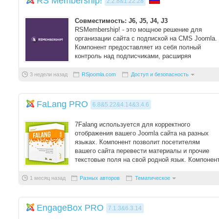
RS Membership!
2.2.8&1.22.28
Совместимость: J6, J5, J4, J3
RSMembership! - это мощное решение для
организации сайта с подпиской на CMS Joomla.
Компонент предоставляет из себя полный
контроль над подписчиками, расширяя
возможности у ...
3 недели назад
RSjoomla.com
Доступ и безопасность
FaLang PRO
6.8&5.22&4.14&3.4.6
7Falang используется для корректного
отображения вашего Joomla сайта на разных
языках. Компонент позволит посетителям
вашего сайта перевести материалы и прочие
текстовые поля на свой родной язык. Компонен
очень полез ...
1 месяц назад
Разных авторов
Тематическое
EngageBox PRO
7.1.3&6.3.14