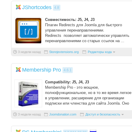
JShortcodes
4.8
Совместимость: J5, J4, J3
Плагин Redirects для Joomla для быстрого
управления перенаправлениями.
Redirects позволяет автоматически управлять
перенаправлениями со старых ссылок на ...
3 недели назад
Storejextensions.org
Редакторы кода
Membership Pro
4.6.1
Compatibility: J5, J4, J3
Membership Pro - это мощное,
полнофункциональное, но в то же время легкое
в управлении, расширение для организации
подписки или членства для сайта Joomla. Оно
позволя ...
3 недели назад
Joomdonation.com
Доступ и безопасность