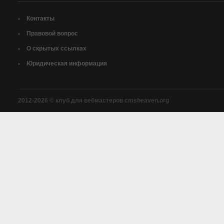
Контакты
Правовой вопрос
О скрытых ссылках
Юридическая информация
2012-2026 © клуб для вебмастеров cmsheaven.org