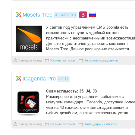
Mosets Tree
B
4.1.4&3.10.8
У сайтов под управлением CMS Joomla есть
возможность получить удобный каталог
практически с неограниченными возможностями
Для этого достаточно установить компонент
Mosets Tree. Данное расширение отличается
своей гибк ...
3 недели назад
Разных авторов
Каталоги и документы
iCagenda Pro
4.0.11
Совместимость: J5, J4, J3
Расширение для управления событиями с
модулем календаря. iCagenda, доступное боле
чем на 40 языках, отличается адаптивным и
гибким дизайном, а также встроенным устан ...
3 недели назад
Разных авторов
Календари и события